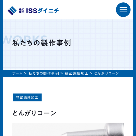
私たちの強み
WORKS
私たちの製作事例
私たちの技術
私たちの設備
ホーム
＞
私たちの製作事例
＞
精密微細加工
＞
とんがりコーン
会社概要
精密微細加工
事例紹介
とんがりコーン
採用情報