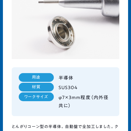
ENGLISH
0574-63-4484
受付時間 8:30-17:30 (平日)
ものづくりご相談
用途
半導体
材質
SUS304
ワークサイズ
φ7×3ｍｍ程度（内外径
共に）
とんがりコーン型の半導体。自動盤で全加工しました。ク